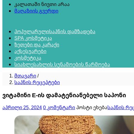
კალათაში ნივთი არაა
მაღაზიის გვერდი
პოპულარული
საპნის დამზადება
SPA კოსმეტიკა
ზეთები და კარაქი
აქსესუარები
კოსმეტიკა
სიახლე
სახლის სუნამოების წარმოება
მთავარი
/
საპნის რეცეპტები
ვიტამინი E-ის დამატენიანებელი საპონი
Posted
აპრილი 25, 2024
0 კომენტარი
პოსტი ეხება
საპნის რე
on