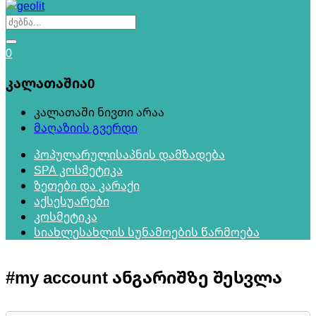
0
კალათაშია
0
კალათაში ნივთი არაა
მაღაზიის გვერდი
პოპულარული
საპნის დამზადება
SPA კოსმეტიკა
ზეთები და კარაქი
აქსესუარები
კოსმეტიკა
სიახლე
სახლის სუნამოების წარმოება
#my account
ანგარიშზე შესვლა