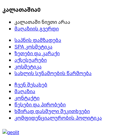
კალათაშია
0
კალათაში ნივთი არაა
მაღაზიის გვერდი
საპნის დამზადება
SPA კოსმეტიკა
ზეთები და კარაქი
აქსესუარები
კოსმეტიკა
სახლის სუნამოების წარმოება
ჩვენ შესახებ
მაღაზია
კონტაქტი
წესები და პირობები
ხშირად დასმული შეკითხვები
კომფიდენციალურობის პოლიტიკა