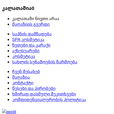
კალათაშია
0
კალათაში ნივთი არაა
მაღაზიის გვერდი
საპნის დამზადება
SPA კოსმეტიკა
ზეთები და კარაქი
აქსესუარები
კოსმეტიკა
სახლის სუნამოების წარმოება
ჩვენ შესახებ
მაღაზია
კონტაქტი
წესები და პირობები
ხშირად დასმული შეკითხვები
კომფიდენციალურობის პოლიტიკა