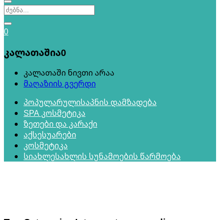
0
კალათაშია
0
კალათაში ნივთი არაა
მაღაზიის გვერდი
პოპულარული
საპნის დამზადება
SPA კოსმეტიკა
ზეთები და კარაქი
აქსესუარები
კოსმეტიკა
სიახლე
სახლის სუნამოების წარმოება