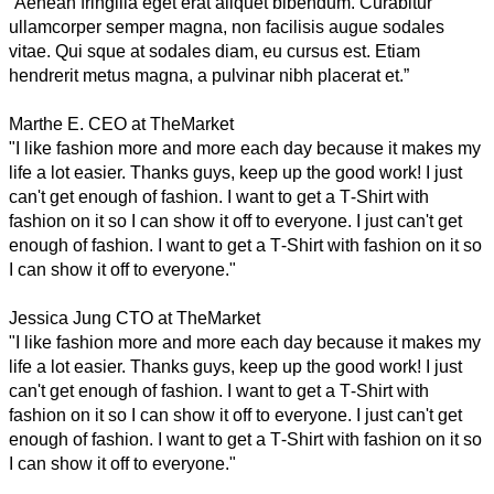
“Aenean fringilla eget erat aliquet bibendum. Curabitur
ullamcorper semper magna, non facilisis augue sodales
vitae. Qui sque at sodales diam, eu cursus est. Etiam
hendrerit metus magna, a pulvinar nibh placerat et.”
Marthe E.
CEO at TheMarket
"I like fashion more and more each day because it makes my
life a lot easier. Thanks guys, keep up the good work! I just
can't get enough of fashion. I want to get a T-Shirt with
fashion on it so I can show it off to everyone. I just can't get
enough of fashion. I want to get a T-Shirt with fashion on it so
I can show it off to everyone."
Jessica Jung
CTO at TheMarket
"I like fashion more and more each day because it makes my
life a lot easier. Thanks guys, keep up the good work! I just
can't get enough of fashion. I want to get a T-Shirt with
fashion on it so I can show it off to everyone. I just can't get
enough of fashion. I want to get a T-Shirt with fashion on it so
I can show it off to everyone."