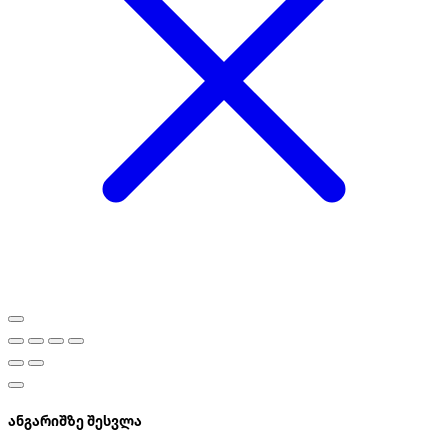
ანგარიშზე შესვლა