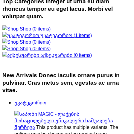
Top Categories
Integer ut urna eu diam
rhoncus tempor eu eget lacus. Morbi vel
volutpat quam.
Shop
(0 items)
უკატეგორიო
(1 items)
Shop
(0 items)
Shop
(0 items)
აქსესუარები
(0 items)
New Arrivals
Donec iaculis ornare purus in
pulvinar. Cras metus sem, egestas ac urna
vitae.
უკატეგორიო
შერჩევა
This product has multiple variants. The
options may be chosen on the product page