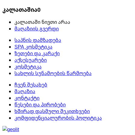
კალათაშია
0
კალათაში ნივთი არაა
მაღაზიის გვერდი
საპნის დამზადება
SPA კოსმეტიკა
ზეთები და კარაქი
აქსესუარები
კოსმეტიკა
სახლის სუნამოების წარმოება
ჩვენ შესახებ
მაღაზია
კონტაქტი
წესები და პირობები
ხშირად დასმული შეკითხვები
კომფიდენციალურობის პოლიტიკა