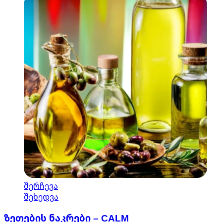
This
შერჩევა
product
შეხედვა
has
ზეთების ნაკრები – CALM
multiple