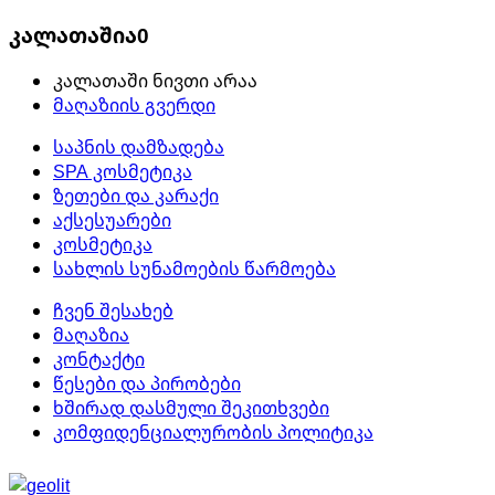
კალათაშია
0
კალათაში ნივთი არაა
მაღაზიის გვერდი
საპნის დამზადება
SPA კოსმეტიკა
ზეთები და კარაქი
აქსესუარები
კოსმეტიკა
სახლის სუნამოების წარმოება
ჩვენ შესახებ
მაღაზია
კონტაქტი
წესები და პირობები
ხშირად დასმული შეკითხვები
კომფიდენციალურობის პოლიტიკა