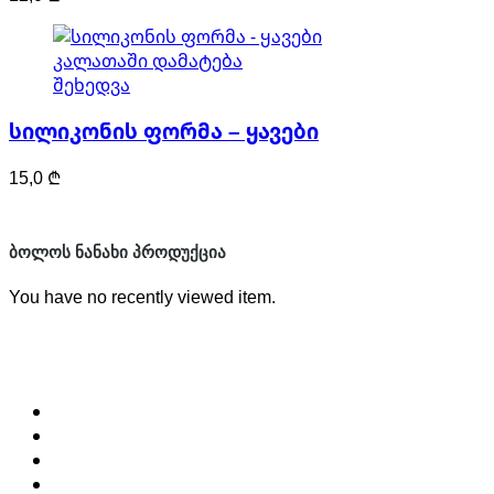
კალათაში დამატება
შეხედვა
სილიკონის ფორმა – ყავები
15,0
₾
ᲑᲝᲚᲝᲡ ᲜᲐᲜᲐᲮᲘ ᲞᲠᲝᲓᲣᲥᲪᲘᲐ
You have no recently viewed item.