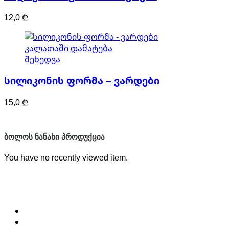
12,0
₾
კალათაში დამატება
შეხედვა
სილიკონის ფორმა – ვარდები
15,0
₾
ᲑᲝᲚᲝᲡ ᲜᲐᲜᲐᲮᲘ ᲞᲠᲝᲓᲣᲥᲪᲘᲐ
You have no recently viewed item.