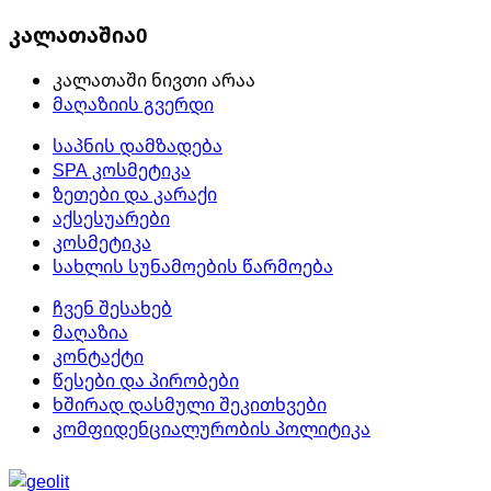
კალათაშია
0
კალათაში ნივთი არაა
მაღაზიის გვერდი
საპნის დამზადება
SPA კოსმეტიკა
ზეთები და კარაქი
აქსესუარები
კოსმეტიკა
სახლის სუნამოების წარმოება
ჩვენ შესახებ
მაღაზია
კონტაქტი
წესები და პირობები
ხშირად დასმული შეკითხვები
კომფიდენციალურობის პოლიტიკა