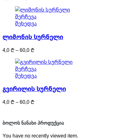
page
range:
options
4,0 ₾
may
This
შერჩევა
through
be
product
შეხედვა
60,0 ₾
chosen
has
on
ლიმონის სურნელი
multiple
the
variants.
product
Price
4,0
₾
–
60,0
₾
The
page
range:
options
4,0 ₾
may
This
შერჩევა
through
be
product
შეხედვა
60,0 ₾
chosen
has
on
გვირილის სურნელი
multiple
the
variants.
product
Price
4,0
₾
–
60,0
₾
The
page
range:
options
4,0 ₾
may
through
be
ᲑᲝᲚᲝᲡ ᲜᲐᲜᲐᲮᲘ ᲞᲠᲝᲓᲣᲥᲪᲘᲐ
60,0 ₾
chosen
You have no recently viewed item.
on