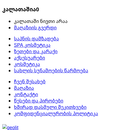
კალათაშია
0
კალათაში ნივთი არაა
მაღაზიის გვერდი
საპნის დამზადება
SPA კოსმეტიკა
ზეთები და კარაქი
აქსესუარები
კოსმეტიკა
სახლის სუნამოების წარმოება
ჩვენ შესახებ
მაღაზია
კონტაქტი
წესები და პირობები
ხშირად დასმული შეკითხვები
კომფიდენციალურობის პოლიტიკა