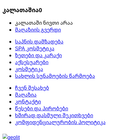
კალათაშია
0
კალათაში ნივთი არაა
მაღაზიის გვერდი
საპნის დამზადება
SPA კოსმეტიკა
ზეთები და კარაქი
აქსესუარები
კოსმეტიკა
სახლის სუნამოების წარმოება
ჩვენ შესახებ
მაღაზია
კონტაქტი
წესები და პირობები
ხშირად დასმული შეკითხვები
კომფიდენციალურობის პოლიტიკა