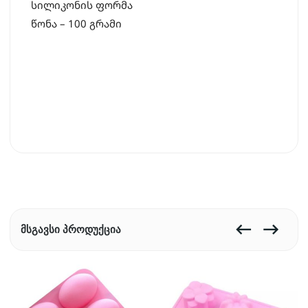
სილიკონის ფორმა
წონა – 100 გრამი
ᲛᲡᲒᲐᲕᲡᲘ ᲞᲠᲝᲓᲣᲥᲪᲘᲐ