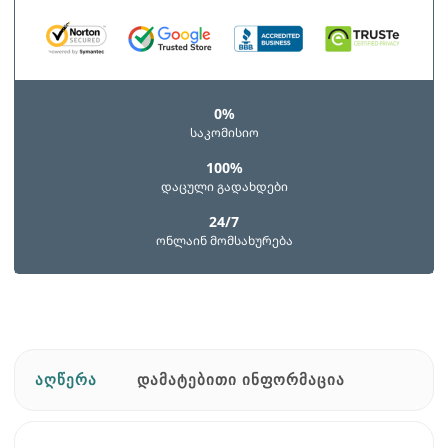
0%
საკომისიო
100%
დაცული გადახდები
24/7
ონლაინ მომსახურება
ᲐᲦᲬᲔᲠᲐ
ᲓᲐᲛᲐᲢᲔᲑᲘᲗᲘ ᲘᲜᲤᲝᲠᲛᲐᲪᲘᲐ