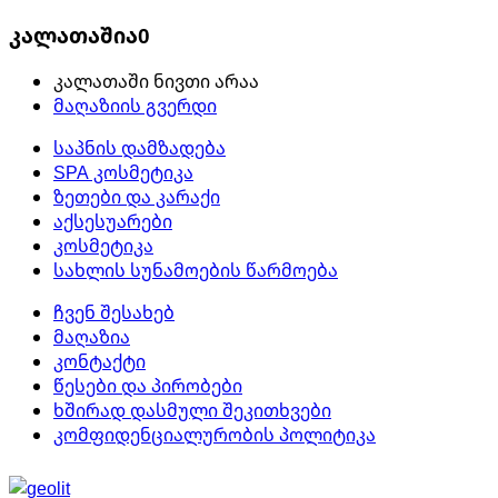
კალათაშია
0
კალათაში ნივთი არაა
მაღაზიის გვერდი
საპნის დამზადება
SPA კოსმეტიკა
ზეთები და კარაქი
აქსესუარები
კოსმეტიკა
სახლის სუნამოების წარმოება
ჩვენ შესახებ
მაღაზია
კონტაქტი
წესები და პირობები
ხშირად დასმული შეკითხვები
კომფიდენციალურობის პოლიტიკა