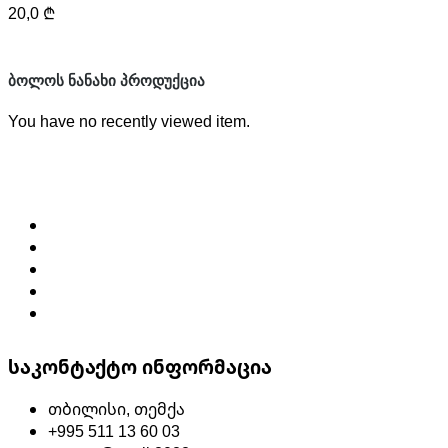
20,0
₾
ᲑᲝᲚᲝᲡ ᲜᲐᲜᲐᲮᲘ ᲞᲠᲝᲓᲣᲥᲪᲘᲐ
You have no recently viewed item.
საკონტაქტო ინფორმაცია
თბილისი, თემქა
+995 511 13 60 03