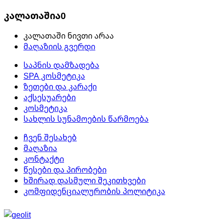
კალათაშია
0
კალათაში ნივთი არაა
მაღაზიის გვერდი
საპნის დამზადება
SPA კოსმეტიკა
ზეთები და კარაქი
აქსესუარები
კოსმეტიკა
სახლის სუნამოების წარმოება
ჩვენ შესახებ
მაღაზია
კონტაქტი
წესები და პირობები
ხშირად დასმული შეკითხვები
კომფიდენციალურობის პოლიტიკა