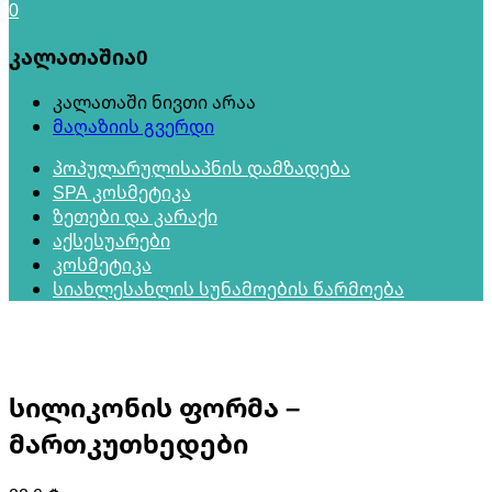
0
კალათაშია
0
კალათაში ნივთი არაა
მაღაზიის გვერდი
პოპულარული
საპნის დამზადება
SPA კოსმეტიკა
ზეთები და კარაქი
აქსესუარები
კოსმეტიკა
სიახლე
სახლის სუნამოების წარმოება
სილიკონის ფორმა –
მართკუთხედები