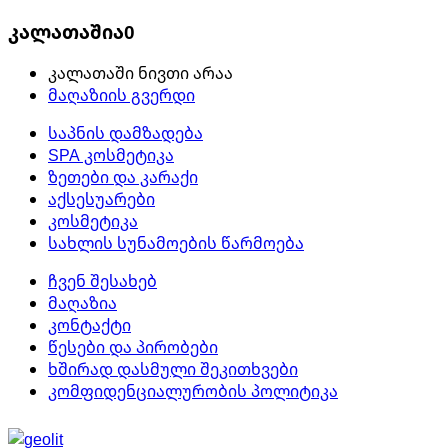
კალათაშია
0
კალათაში ნივთი არაა
მაღაზიის გვერდი
საპნის დამზადება
SPA კოსმეტიკა
ზეთები და კარაქი
აქსესუარები
კოსმეტიკა
სახლის სუნამოების წარმოება
ჩვენ შესახებ
მაღაზია
კონტაქტი
წესები და პირობები
ხშირად დასმული შეკითხვები
კომფიდენციალურობის პოლიტიკა