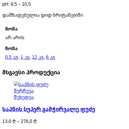
pH: 9,5 – 10,5
დამზადებულია დიდ ბრიტანეთში
წონა
არ არის
წონა
0.5 კგ
,
1 კგ
,
12 კგ
,
6 კგ
მსგავსი პროდუქცია
This
შერჩევა
product
შეხედვა
has
საპნის სუპერ გამჭირვალე ფუძე
multiple
variants.
Price
13,0
₾
–
276,0
₾
The
range:
options