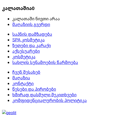
კალათაშია
0
კალათაში ნივთი არაა
მაღაზიის გვერდი
საპნის დამზადება
SPA კოსმეტიკა
ზეთები და კარაქი
აქსესუარები
კოსმეტიკა
სახლის სუნამოების წარმოება
ჩვენ შესახებ
მაღაზია
კონტაქტი
წესები და პირობები
ხშირად დასმული შეკითხვები
კომფიდენციალურობის პოლიტიკა