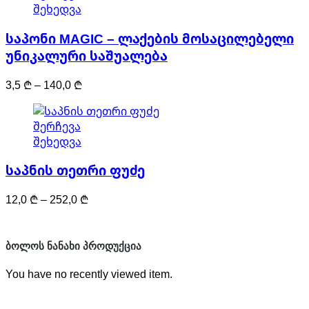
product
შეხედვა
on
has
the
საპონი MAGIC – ლაქების მოსაცილებელი
multiple
product
variants.
უნიკალური საშუალება
page
The
Price
options
3,5
₾
–
140,0
₾
range:
may
3,5 ₾
be
This
შერჩევა
through
chosen
product
შეხედვა
140,0 ₾
on
has
the
საპნის თეთრი ფუძე
multiple
product
variants.
page
Price
12,0
₾
–
252,0
₾
The
range:
options
12,0 ₾
may
through
be
ᲑᲝᲚᲝᲡ ᲜᲐᲜᲐᲮᲘ ᲞᲠᲝᲓᲣᲥᲪᲘᲐ
252,0 ₾
chosen
You have no recently viewed item.
on
the
product